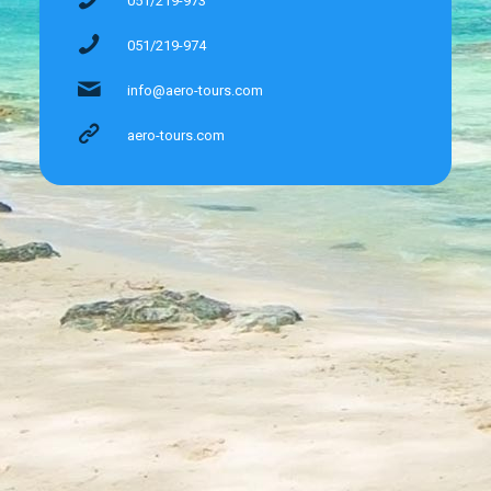
051/219-973
051/219-974
info@aero-tours.com
aero-tours.com